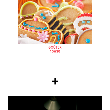
GOÛTER
15H30
+