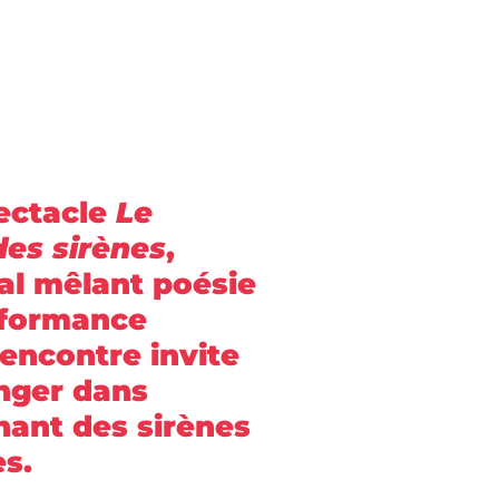
ectacle
Le
des sirènes
,
al mêlant poésie
erformance
rencontre invite
onger dans
inant des sirènes
s.