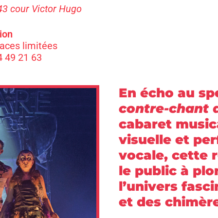
43 cour Victor Hugo
ion
laces limitées
4 49 21 63
En écho au sp
contre-chant 
cabaret music
visuelle et p
vocale, cette 
le public à pl
l’univers fasc
et des chimère