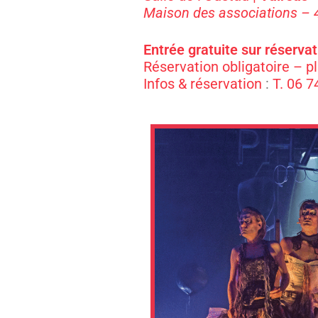
Maison des associations – 
Entrée gratuite sur réservat
Réservation obligatoire – p
Infos & réservation
:
T. 06 7