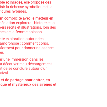
ble et imagée, elle propose des
isir la richesse symbolique et la
figures hybrides.
en complicité avec le metteur en
édiation explorera l’histoire et la
rs récits et illustrations, loin des
nes de la femme-poisson.
ette exploration autour des
tamorphose : comment corps,
nsforment pour donner naissance
er.
ar une immersion dans les
 la découverte du déchargement
nt de se conclure autour d’un
tival.
t de partage pour entrer, en
ique et mystérieux des sirènes et