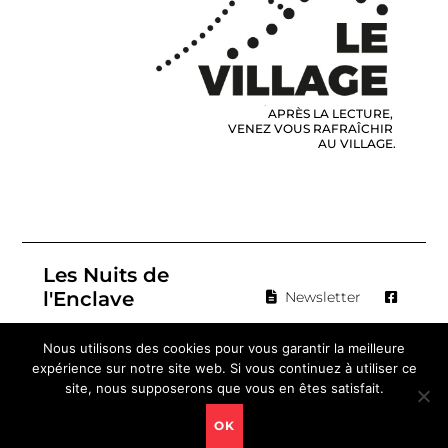
APRÈS LA LECTURE,
VENEZ VOUS RAFRAÎCHIR
AU VILLAGE.
Les Nuits de
l'Enclave
Newsletter
contact@nuits-
Nous utilisons des cookies pour vous garantir la meilleure
enclave.com
Facebook
expérience sur notre site web. Si vous continuez à utiliser ce
T 04 90 28 12 51
site, nous supposerons que vous en êtes satisfait.
OK
Mentions légales
|
Politique de confidentialité